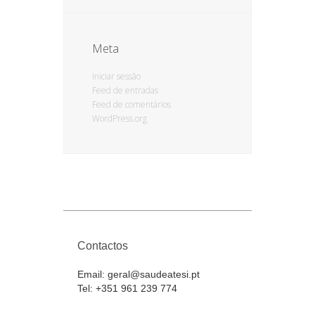
Meta
Iniciar sessão
Feed de entradas
Feed de comentários
WordPress.org
Contactos
Email:
geral@saudeatesi.pt
Tel:
+351 961 239 774