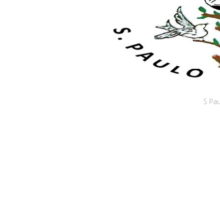
S Pau