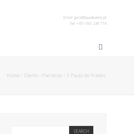
Email: geral@saudeatesi.pt
Tel: +351 961 239 774
Home
Clients
Parcerias
S Paulo de Frades