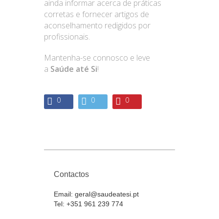
ainda informar acerca de práticas
corretas e fornecer artigos de
aconselhamento redigidos por
profissionais.
Mantenha-se connosco e leve
a
Saúde até Si
!
0
0
0
Contactos
Email:
geral@saudeatesi.pt
Tel:
+351 961 239 774