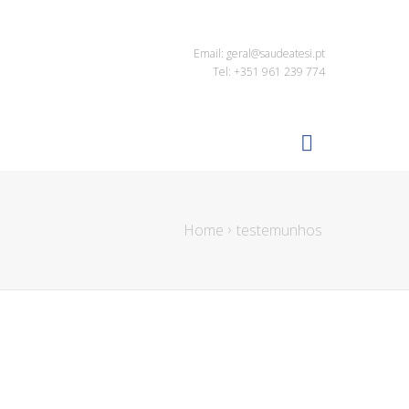
Email: geral@saudeatesi.pt
Tel: +351 961 239 774
Home
testemunhos