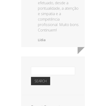
efetuado, desde a
pontualidade, a atenção
e simpatia e a
competência
profissional. Muito bons.
Continuem!
Lídia